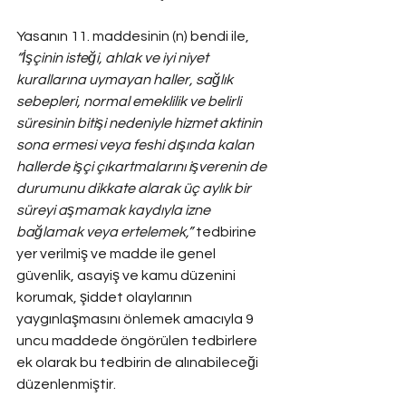
Yasanın 11. maddesinin (n) bendi ile, 
“İşçinin isteği, ahlak ve iyi niyet 
kurallarına uymayan haller, sağlık 
sebepleri, normal emeklilik ve belirli 
süresinin bitişi nedeniyle hizmet aktinin 
sona ermesi veya feshi dışında kalan 
hallerde işçi çıkartmalarını işverenin de 
durumunu dikkate alarak üç aylık bir 
süreyi aşmamak kaydıyla izne 
bağlamak veya ertelemek,”
 tedbirine 
yer verilmiş ve madde ile genel 
güvenlik, asayiş ve kamu düzenini 
korumak, şiddet olaylarının 
yaygınlaşmasını önlemek amacıyla 9 
uncu maddede öngörülen tedbirlere 
ek olarak bu tedbirin de alınabileceği 
düzenlenmiştir.