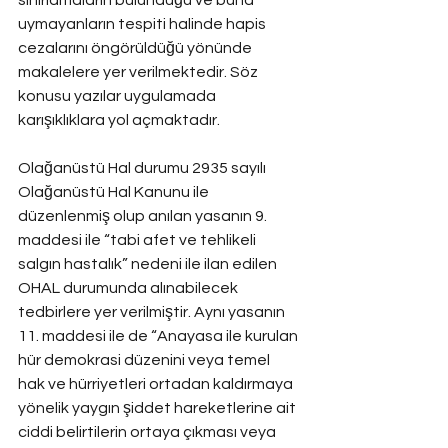
sınırlamaların bulunduğu ve buna 
uymayanların tespiti halinde hapis 
cezalarını öngörüldüğü yönünde 
makalelere yer verilmektedir. Söz 
konusu yazılar uygulamada 
karışıklıklara yol açmaktadır.
Olağanüstü Hal durumu 2935 sayılı 
Olağanüstü Hal Kanunu ile 
düzenlenmiş olup anılan yasanın 9. 
maddesi ile “tabi afet ve tehlikeli 
salgın hastalık” nedeni ile ilan edilen 
OHAL durumunda alınabilecek 
tedbirlere yer verilmiştir. Aynı yasanın 
11. maddesi ile de “Anayasa ile kurulan 
hür demokrasi düzenini veya temel 
hak ve hürriyetleri ortadan kaldırmaya 
yönelik yaygın şiddet hareketlerine ait 
ciddi belirtilerin ortaya çıkması veya 