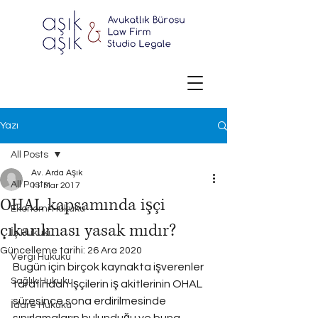
Yazı
All Posts
Av. Arda Aşık
All Posts
11 Mar 2017
OHAL kapsamında işçi
Ekonomi Hukuku
çıkarılması yasak mıdır?
İş Hukuku
Güncelleme tarihi:
26 Ara 2020
Vergi Hukuku
Bugün için birçok kaynakta işverenler 
Sağlık Hukuku
tarafından işçilerin iş akitlerinin OHAL 
süresince sona erdirilmesinde 
İdare Hukuku