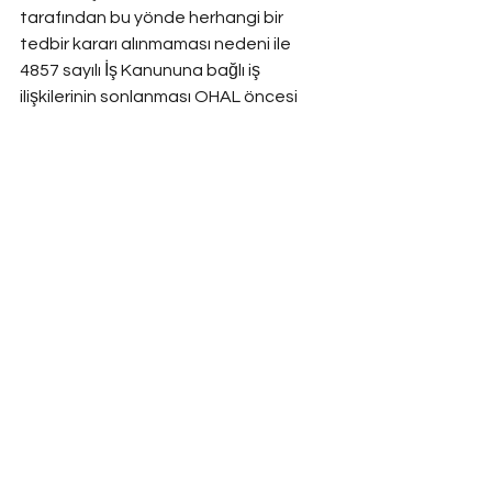
tarafından bu yönde herhangi bir 
tedbir kararı alınmaması nedeni ile 
4857 sayılı İş Kanununa bağlı iş 
ilişkilerinin sonlanması OHAL öncesi 
olduğu gibi yasal düzenlemelere 
tabidir.
işçi
4857
OHAL
lağanüstühal
çıkarma
yasak
İş Hukuku
Hepsini Gör
Son Yazılar