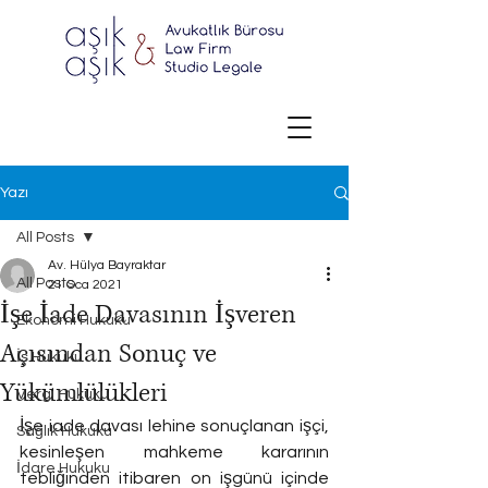
Yazı
All Posts
Av. Hülya Bayraktar
All Posts
21 Oca 2021
İşe İade Davasının İşveren
Ekonomi Hukuku
Açısından Sonuç ve
İş Hukuku
Yükümlülükleri
Vergi Hukuku
İşe iade davası lehine sonuçlanan işçi, 
Sağlık Hukuku
kesinleşen mahkeme kararının 
İdare Hukuku
tebliğinden itibaren on işgünü içinde 