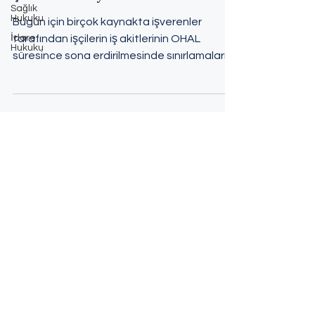
Sağlık
Hukuku
Bugün için birçok kaynakta işverenler
İdare
tarafından işçilerin iş akitlerinin OHAL
Hukuku
süresince sona erdirilmesinde sınırlamaların
bulunduğu ve...