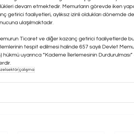
ülükleri devam etmektedir. Memurların görevde iken ya
ç getirici faaliyetleri, aylıksız izinli oldukları dönemde de
ucuna ulaşılmaktadır.
 memurun Ticaret ve diğer kazanç getirici faaliyetlerde 
lemlerinin tespit edilmesi halinde 657 sayılı Devlet Memur
 hükmü uyarınca “Kademe İlerlemesinin Durdurulması” c
rdir.
zelsektör
çalışma