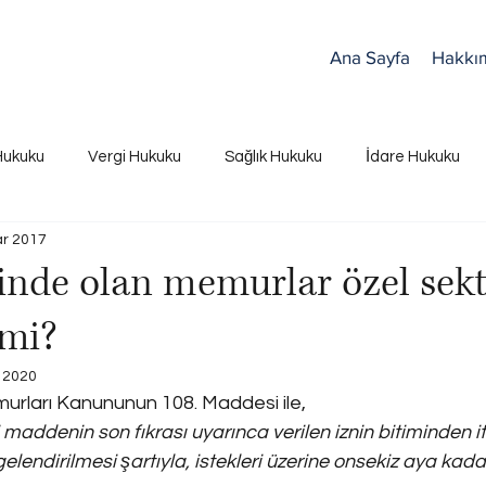
Ana Sayfa
Hakkı
Hukuku
Vergi Hukuku
Sağlık Hukuku
İdare Hukuku
r 2017
zinde olan memurlar özel sek
 mi?
 2020
murları Kanununun 108. Maddesi ile,
maddenin son fıkrası uyarınca verilen iznin bitiminden it
lendirilmesi şartıyla, istekleri üzerine onsekiz aya kadar 