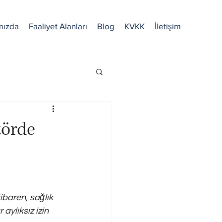
mızda
Faaliyet Alanları
Blog
KVKK
İletişim
törde
ibaren, sağlık 
aylıksız izin 