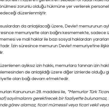
nülmesi zorunlu olduğu hükmüne yer verilerek personeli
 edeceği düzenlenmiştir.
hususlardan da anlaşılacağı üzere, Devlet memurunun aylık
süresince memuriyetle olan bağını kesmemekte, sadece iz
emesi ve mali haklar ile bazı sosyal haklardan yararl
ır. İzin süresince memurun Devlet memuriyetine ilişkin
r.
düzenlenen aylıksız izin hakkı, memurlara tanınan izin hak
nlemesinden de anlaşıldığı üzere diğer izinlerde olduğu 
riyetle olan bağı devam etmektedir.
murları Kanununun 28. maddesi ile, 
“Memurlar Türk Ticar
naf) sayılmalarını gerektirecek bir faaliyette bulunamaz, 
de görev alamaz, ticari mümessil veya ticari vekil veya k