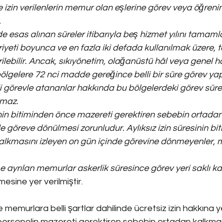
izin verilenlerin memur olan eşlerine görev veya öğrenim
.
nde esas alınan süreler itibarıyla beş hizmet yılını tamam
yeti boyunca ve en fazla iki defada kullanılmak üzere, to
erilebilir. Ancak, sıkıyönetim, olağanüstü hâl veya genel 
n bölgelere 72 nci madde gereğince belli bir süre görev y
li görevle atananlar hakkında bu bölgelerdeki görev sürel
nmaz.
esinin bitiminden önce mazereti gerektiren sebebin ortada
e göreve dönülmesi zorunludur. Aylıksız izin süresinin bi
alkmasını izleyen on gün içinde görevine dönmeyenler, 
 ayrılan memurlar askerlik süresince görev yeri saklı kal
esine yer verilmiştir.
 memurlara belli şartlar dahilinde ücretsiz izin hakkına ye
 personelin mazereti gerektiren sebebin ortadan kalkmas