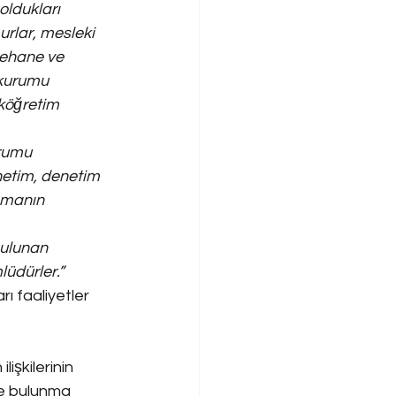
oldukları 
urlar, mesleki 
nehane ve 
 kurumu 
eköğretim 
rumu 
netim, denetim 
lamanın 
bulunan 
üdürler.”
 faaliyetler 
işkilerinin 
de bulunma 