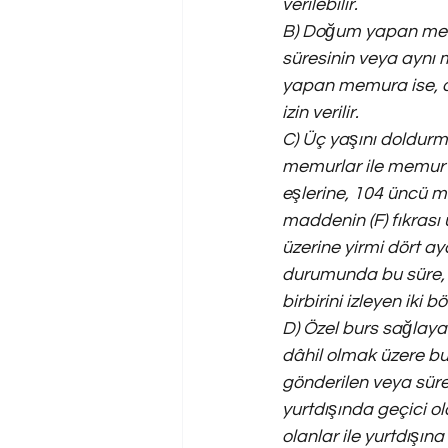
verilebilir.
B) Doğum yapan memu
süresinin veya aynı m
yapan memura ise, do
izin verilir.
C) Üç yaşını doldurm
memurlar ile memur 
eşlerine, 104 üncü ma
maddenin (F) fıkrası u
üzerine yirmi dört aya
durumunda bu süre, e
birbirini izleyen iki b
D) Özel burs sağlayan
dâhil olmak üzere bur
gönderilen veya sürek
yurtdışında geçici o
olanlar ile yurtdışın