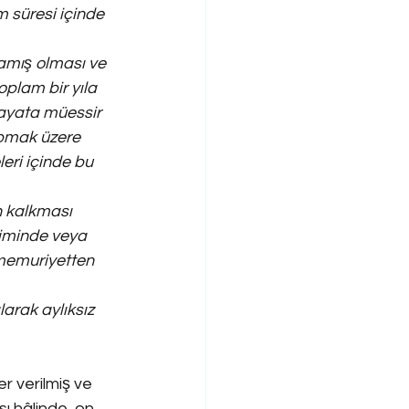
 süresi içinde 
lamış olması ve 
plam bir yıla 
hayata müessir 
apmak üzere 
eri içinde bu 
n kalkması 
timinde veya 
memuriyetten 
arak aylıksız 
r verilmiş ve 
ı hâlinde, on 