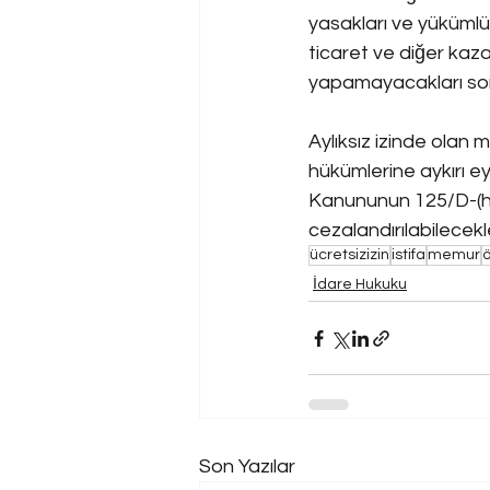
yasakları ve yüküml
ticaret ve diğer kazan
yapamayacakları son
Aylıksız izinde olan
hükümlerine aykırı ey
Kanununun 125/D-(h)
cezalandırılabilecekle
ücretsizizin
istifa
memur
ö
İdare Hukuku
Son Yazılar