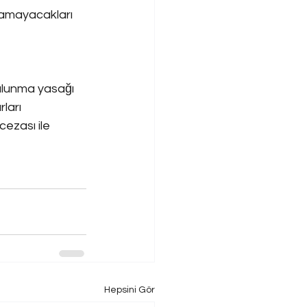
pamayacakları 
 
bulunma yasağı 
ları 
ezası ile 
Hepsini Gör