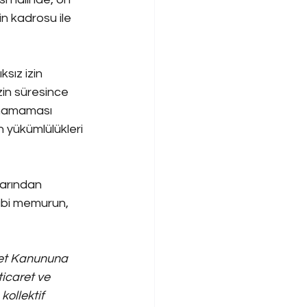
n kadrosu ile 
sız izin 
in süresince 
anamaması 
 yükümlülükleri 
larından 
gibi memurun, 
et Kanununa 
ticaret ve 
ollektif 