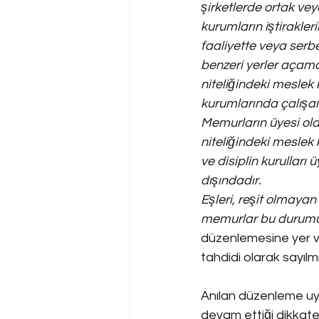
şirketlerde ortak vey
kurumların iştirakler
faaliyette veya ser
benzeri yerler açama
niteliğindeki meslek 
kurumlarında çalışa
Memurların üyesi old
niteliğindeki meslek
ve disiplin kurulları 
dışındadır.
Eşleri, reşit olmaya
memurlar bu durumu 1
düzenlemesine yer ve
tahdidi olarak sayılmı
Anılan düzenleme uyar
devam ettiği dikkate