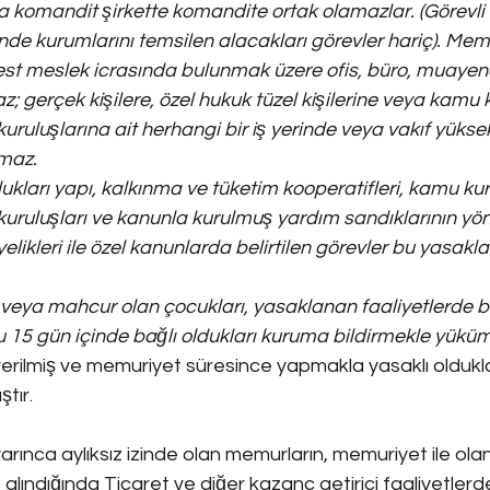
a komandit şirkette komandite ortak olamazlar. (Görevli 
inde kurumlarını temsilen alacakları görevler hariç). Mem
best meslek icrasında bulunmak üzere ofis, büro, muaye
z; gerçek kişilere, özel hukuk tüzel kişilerine veya kamu
kuruluşlarına ait herhangi bir iş yerinde veya vakıf yüks
maz. 
ukları yapı, kalkınma ve tüketim kooperatifleri, kamu ku
 kuruluşları ve kanunla kurulmuş yardım sandıklarının yö
üyelikleri ile özel kanunlarda belirtilen görevler bu yasak
n veya mahcur olan çocukları, yasaklanan faaliyetlerde 
5 gün içinde bağlı oldukları kuruma bildirmekle yüküml
rilmiş ve memuriyet süresince yapmakla yasaklı oldukları
ştır.
ınca aylıksız izinde olan memurların, memuriyet ile olan il
 alındığında Ticaret ve diğer kazanç getirici faaliyetler