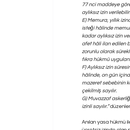
77 nci maddeye göre 
aylıksız izin verilebilir
E) Memura, yıllık izi
isteği hâlinde memuri
kadar aylıksız izin v
afet hâli ilan edile
zorunlu olarak sürek
fıkra hükmü uygula
F) Aylıksız izin sür
hâlinde, on gün içind
mazeret sebebinin k
çekilmiş sayılır.
G) Muvazzaf askerliğe
izinli sayılır.”
 düzenlem
Anılan yasa hükmü ile
ücretsiz izinde olan