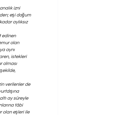
alık izni 
inden; eşi doğum 
kadar aylıksız 
t edinen 
emur olan 
ya aynı 
ren, istekleri 
ur olması 
şekilde, 
in verilenler de 
urtdışına 
ltı ay süreyle 
larına tâbi 
olan eşleri ile 