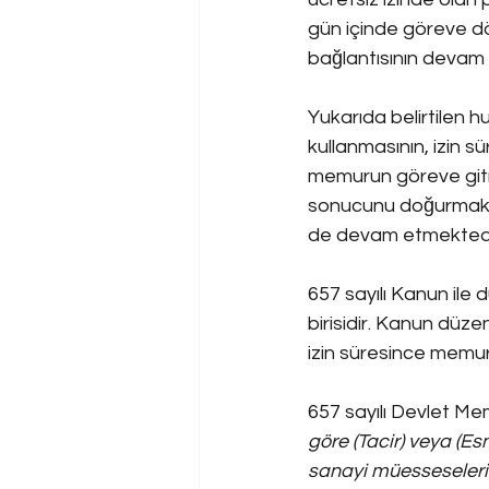
gün içinde göreve dö
bağlantısının devam
Yukarıda belirtilen 
kullanmasının, izin 
memurun göreve gitm
sonucunu doğurmaktad
de devam etmektedi
657 sayılı Kanun ile 
birisidir. Kanun düze
izin süresince memu
657 sayılı Devlet Me
göre (Tacir) veya (Es
sanayi müesseselerin