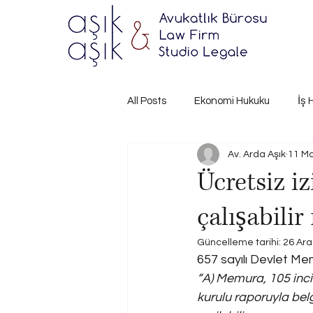
All Posts
Ekonomi Hukuku
İş 
Av. Arda Aşık
11 Ma
Ücretsiz i
çalışabilir
Güncelleme tarihi:
26 Ara
657 sayılı Devlet Me
“A) Memura, 105 inci 
kurulu raporuyla belge