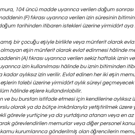
ra, 104 üncü madde uyarınca verilen doğum sonrası an
addenin (F) fıkrası uyarınca verilen izin süresinin bitim
ğum tarihinden itibaren istekleri üzerine yirmidört aya 
amış bir çocuğu eşiyle birlikte veya münferit olarak evla
olmayan eşin münferit olarak evlat edinmesi hâlinde m
ddenin (A) fıkrası uyarınca verilen sekiz haftalık iznin ve
yarınca izin kullanılması hâlinde bu iznin bitiminden itiba
 kadar aylıksız izin verilir. Evlat edinen her iki eşin mem
şlerin talebi üzerine yirmidört aylık süreyi geçmeyecek 
ölüm hâlinde eşlere kullandırılabilir.
 ve bu burstan istifade etmesi için kendilerine aylıksız iz
slu olarak ya da bütçe imkânlarıyla yetiştirilmek üzere y
li görevle yurtiçine ya da yurtdışına atanan veya en az a
larak görevlendirilen memurlar veya diğer personel kanun
a kamu kurumlarınca gönderilmiş olan öğrencilerin memur 