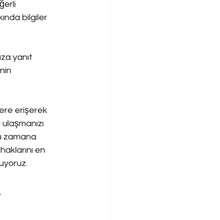
erli 
ında bilgiler 
za yanıt 
nin 
ere erişerek 
a ulaşmanızı 
Bu zamana 
haklarını en 
nuyoruz.
r