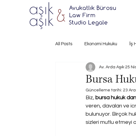
All Posts
Ekonomi Hukuku
İş 
Av. Arda Aşık
25 Ni
Bursa Huk
Güncelleme tarihi:
23 Ara
Biz,
 bursa hukuk dan
veren, davaları ve i
bulunuyor. Birçok huk
sizleri mutlu etmeyi 