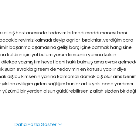
İşe İade Davasının İşveren
7244 
Açısından Sonuç ve
Etkile
Yükümlülükleri
 özel dış hastanesinde tedavim bitmedi maddi manevi beni 
acak bireyimiz kalmadı deyip agrilar  bıraktılar .verdiğim para 
iligimin boşanma aşamasına gelişi borç içine batmak hangisine 
na kaldırın için yol bulamıyorum kimsenin yanına kalsın 
a dilekçe yazmıştım heyet beni haklı bulmuş ama evrak gelmed
k şuan evrakla gitsem de tedavimin en kötüsü yapılır diye 
k diş bu kimsenin yanına kalmamalı damak diş olur ams benim
 yıkılan evliligim giden sağlığım bunlar artık yok  bana yardımcı 
yüzümü bir yerden olsun güldürebilirseniz allah sizden bir değil
Daha Fazla Göster