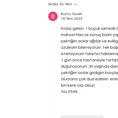
Sırala:
En Yeni
Burcu Guzel
16 Tem 2022
Kolay gelsin. 1 buçuk senedir
mahvettiler ve sonuç bizim yap
çektiğim acılar ağrılar ve evl
üzüleyim bilemiyorum .tek başı
istemiyorum tüketici hakların
1 gün önce hastaneyle tartıştı
düşünüyorum. 30 yaşında dama
çektiğim acılar girdigim borçlar
olursanız çok dua ederim  enim 
bin kere razı olsun
.No.0549…