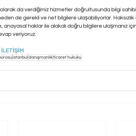
e olarak da verdiğimiz hizmetler doğrultusunda bilgi sahibi
den de gerekli ve net bilgilere ulaşabiliyorlar. Haksızl
 anayasal haklar ile alakalı doğru bilgilere ulaşmanız için
evap veriyoruz.
 
İLETİŞİM
bürosu
istanbul
danışmanlık
ticaret hukuku