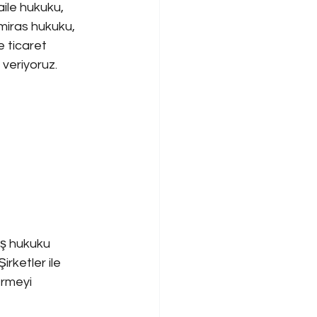
ile hukuku, 
 miras hukuku, 
e ticaret 
 veriyoruz.
İş hukuku 
irketler ile 
ermeyi 