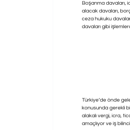
Boşanma davaları, ic
alacak davaları, borç
ceza hukuku davaları,
davaları gibi işlemler
Türkiye’de önde gele
konusunda gerekli bilg
alakalı vergi, icra, t
amaçlıyor ve iş bilin