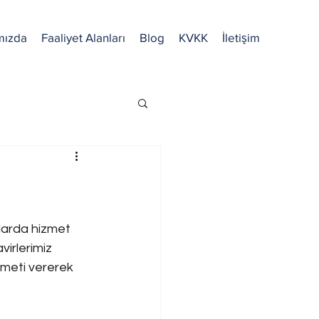
mızda
Faaliyet Alanları
Blog
KVKK
İletişim
ularda hizmet 
irlerimiz 
zmeti vererek 