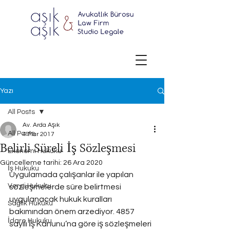
Yazı
All Posts
Av. Arda Aşık
All Posts
4 Mar 2017
Belirli Süreli İş Sözleşmesi
Ekonomi Hukuku
Güncelleme tarihi:
26 Ara 2020
İş Hukuku
Uygulamada çalışanlar ile yapılan 
Vergi Hukuku
sözleşmelerde süre belirtmesi 
uygulanacak hukuk kuralları 
Sağlık Hukuku
bakımından önem arzediyor. 4857 
İdare Hukuku
sayılı İş Kanunu’na göre iş sözleşmeleri 