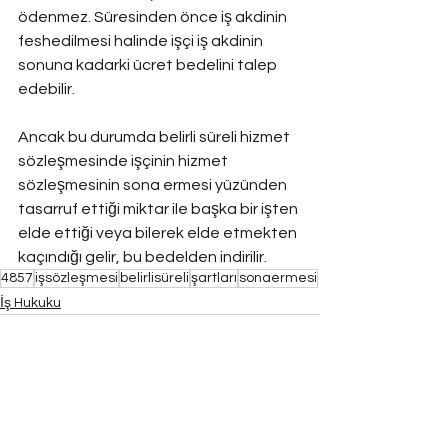
ödenmez. Süresinden önce iş akdinin 
feshedilmesi halinde işçi iş akdinin 
sonuna kadarki ücret bedelini talep 
edebilir.
Ancak bu durumda belirli süreli hizmet 
sözleşmesinde işçinin hizmet 
sözleşmesinin sona ermesi yüzünden 
tasarruf ettiği miktar ile başka bir işten 
elde ettiği veya bilerek elde etmekten 
kaçındığı gelir, bu bedelden indirilir.
4857
işsözleşmesi
belirlisüreli
şartları
sonaermesi
İş Hukuku