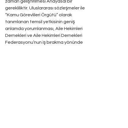
zaman geliştirilmesi Anayasal bir 
gerekliliktir. Uluslararası sözleşmeler ile 
“Kamu Görevlileri Örgütü” olarak 
tanımlanan temsil yetkisinin geniş 
anlamda yorumlanması, Aile Hekimleri 
Dernekleri ve Aile Hekimleri Dernekleri 
Federasyonu’nun iş bırakma yönünde 
vermiş oldukları kararların da mazeret 
olarak yorumlanması gerektiği 
sonucunu ortaya çıkarmaktadır.
ailehekimi
işbırakma
eylem
sendika
İdare Hukuku
Hepsini Gör
Son Yazılar