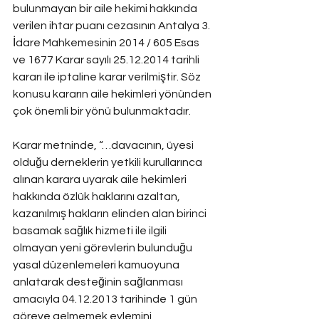
bulunmayan bir aile hekimi hakkında 
verilen ihtar puanı cezasının Antalya 3. 
İdare Mahkemesinin 2014 / 605 Esas 
ve 1677 Karar sayılı 25.12.2014 tarihli 
kararı ile iptaline karar verilmiştir. Söz 
konusu kararın aile hekimleri yönünden 
çok önemli bir yönü bulunmaktadır.
Karar metninde, “…davacının, üyesi 
olduğu derneklerin yetkili kurullarınca 
alınan karara uyarak aile hekimleri 
hakkında özlük haklarını azaltan, 
kazanılmış hakların elinden alan birinci 
basamak sağlık hizmeti ile ilgili 
olmayan yeni görevlerin bulunduğu 
yasal düzenlemeleri kamuoyuna 
anlatarak desteğinin sağlanması 
amacıyla 04.12.2013 tarihinde 1 gün 
göreve gelmemek eylemini 