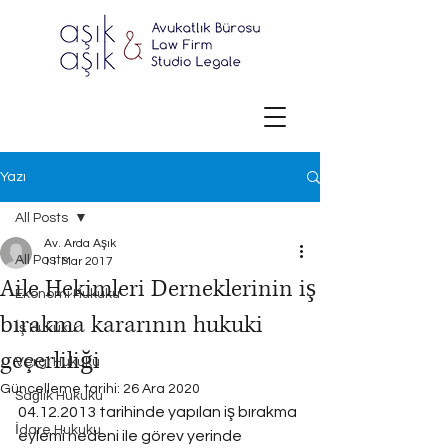
Yazı
All Posts
Av. Arda Aşık
All Posts
11 Mar 2017
Aile Hekimleri Derneklerinin iş
Ekonomi Hukuku
bırakma kararının hukuki
İş Hukuku
geçerliliği
Vergi Hukuku
Güncelleme tarihi:
26 Ara 2020
Sağlık Hukuku
04.12.2013 tarihinde yapılan iş bırakma 
İdare Hukuku
eylemi nedeni ile görev yerinde 