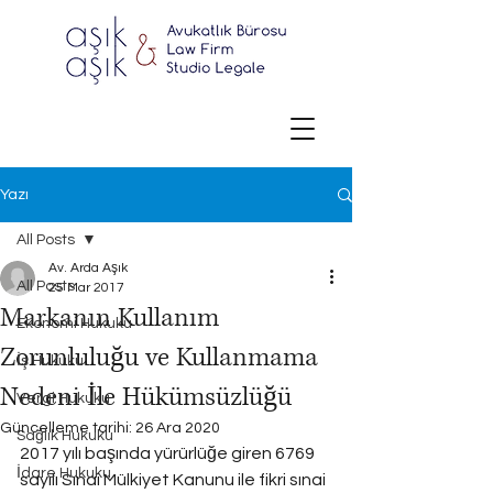
Yazı
All Posts
Av. Arda Aşık
All Posts
25 Mar 2017
Markanın Kullanım
Ekonomi Hukuku
Zorunluluğu ve Kullanmama
İş Hukuku
Nedeni İle Hükümsüzlüğü
Vergi Hukuku
Güncelleme tarihi:
26 Ara 2020
Sağlık Hukuku
2017 yılı başında yürürlüğe giren 6769 
İdare Hukuku
sayılı Sınai Mülkiyet Kanunu ile fikri sınai 