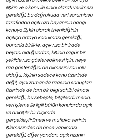
açık rızanın öncelikle belirli bir konuya 
ilişkin ve o konu ile sınırlı olarak verilmesi 
gerektiği, bu doğrultuda veri sorumlusu 
tarafından açık rıza beyanının hangi 
konuya ilişkin olarak istenildiğinin 
açıkça ortaya konulması gerektiği, 
bununla birlikte, açık rıza bir irade 
beyanı olduğundan, kişinin özgür bir 
şekilde rıza gösterebilmesi için, neye 
rıza gösterdiğini de bilmesini zorunlu 
olduğu, kişinin sadece konu üzerinde 
değil, aynı zamanda rızasının sonuçları 
üzerinde de tam bir bilgi sahibi olması 
gerektiği, bu sebeple, bilgilendirmenin, 
veri işleme ile ilgili bütün konularda açık 
ve anlaşılır bir biçimde 
gerçekleştirilmesi ve mutlaka verinin 
işlemesinden de önce yapılması 
gerektiği, diğer yandan, açık rızanın 