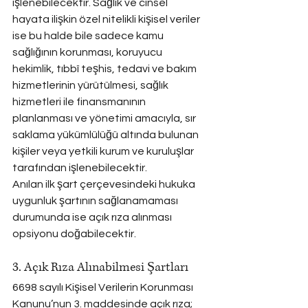
işlenebilecektir. Sağlık ve cinsel 
hayata ilişkin özel nitelikli kişisel veriler 
ise bu halde bile sadece kamu 
sağlığının korunması, koruyucu 
hekimlik, tıbbî teşhis, tedavi ve bakım 
hizmetlerinin yürütülmesi, sağlık 
hizmetleri ile finansmanının 
planlanması ve yönetimi amacıyla, sır 
saklama yükümlülüğü altında bulunan 
kişiler veya yetkili kurum ve kuruluşlar 
tarafından işlenebilecektir.
Anılan ilk şart çerçevesindeki hukuka 
uygunluk şartının sağlanamaması 
durumunda ise açık rıza alınması 
opsiyonu doğabilecektir.
3. Açık Rıza Alınabilmesi Şartları
6698 sayılı Kişisel Verilerin Korunması 
Kanunu’nun 3. maddesinde açık rıza; 