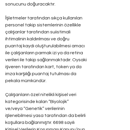
sonucunu doğuracaktır.
İşletmeler tarafından sıkça kullanılan 
personel takip sistemlerinin özellikle 
çalışanlar tarafından suiistimali 
ihtimalinin kaldırılması ve doğru 
puantaj kaydı oluşturulabilmesi amacı 
ile çalışanların parmak izi ya da retina 
verileri ile takip sağlanmaktadır. Oysaki 
işveren tarafından kart, token ya da 
imza karşılığı puantaj tutulması da 
pekala mümkündür.
Çalışanların özel nitelikli kişisel veri 
kategorisinde kalan “Biyolojik” 
ve/veya “Genetik” verilerinin 
işlenebilmesi yasa tarafından da belirli 
koşullara bağlanmıştır. 6698 sayılı 
Kişisel Verilerin Korunması Kanunu’nun 