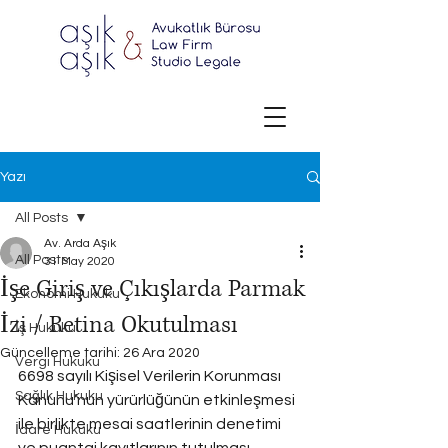
Yazı
All Posts
Av. Arda Aşık
All Posts
31 May 2020
İşe Giriş ve Çıkışlarda Parmak
Ekonomi Hukuku
İzi / Retina Okutulması
İş Hukuku
Güncelleme tarihi:
26 Ara 2020
Vergi Hukuku
6698 sayılı Kişisel Verilerin Korunması 
Sağlık Hukuku
Kanunu’nun yürürlüğünün etkinleşmesi 
ile birlikte mesai saatlerinin denetimi 
İdare Hukuku