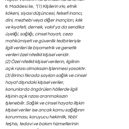
6. Maddesi ile, 
“(1) Kişilerin ırkı, etnik 
kökeni, siyasi düşüncesi, felsefi inancı, 
dini, mezhebi veya diğer inançları, kılık 
ve kıyafeti, dernek, vakıf ya da sendika 
üyeliği, sağlığı, cinsel hayatı, ceza 
mahkûmiyeti ve güvenlik tedbirleriyle 
ilgili verileri ile biyometrik ve genetik 
verileri özel nitelikli kişisel veridir.
(2) Özel nitelikli kişisel verilerin, ilgilinin 
açık rızası olmaksızın işlenmesi yasaktır.
(3) Birinci fıkrada sayılan sağlık ve cinsel 
hayat dışındaki kişisel veriler, 
kanunlarda öngörülen hâllerde ilgili 
kişinin açık rızası aranmaksızın 
işlenebilir. Sağlık ve cinsel hayata ilişkin 
kişisel veriler ise ancak kamu sağlığının 
korunması, koruyucu hekimlik, tıbbî 
teşhis, tedavi ve bakım hizmetlerinin 