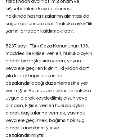
tarafından aydınlatılmış onam ve 
kişisel verilerin kayda alınması 
hakkında hasta rızalarının alınması da 
suçun asli unsuru olan “hukuka aykırı”lık 
şartını ortadan kaldırmaktadır.
5237 sayılı Türk Ceza Kanununun 136. 
maddesi ile kişisel verileri, hukuka aykırı 
olarak bir başkasına veren, yayan 
veya ele geçiren kişinin, iki yıldan dört 
yıla kadar hapis cezası ile 
cezalandırılacağı düzenlemesine yer 
verilmiştir. Bu madde hükmü ile hukuka 
uygun olarak kaydedilmiş olsun veya 
olmasın, kişisel verileri hukuka aykırı 
olarak başkalarına vermek, yaymak 
veya ele geçirmek, bağımsız bir suç 
olarak tanımlanmıştır ve 
cezalandırılmıştır.