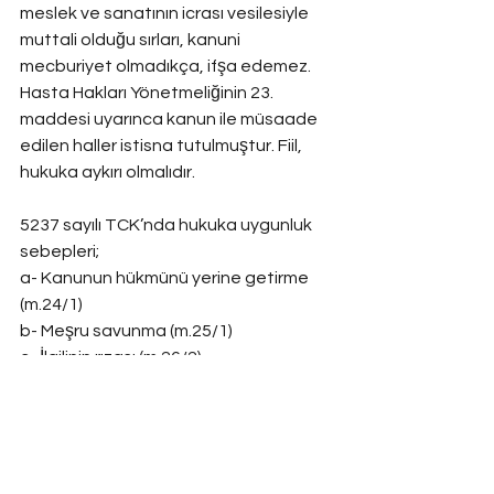
meslek ve sanatının icrası vesilesiyle 
muttali olduğu sırları, kanuni 
mecburiyet olmadıkça, ifşa edemez. 
Hasta Hakları Yönetmeliğinin 23. 
maddesi uyarınca kanun ile müsaade 
edilen haller istisna tutulmuştur. Fiil, 
hukuka aykırı olmalıdır.
5237 sayılı TCK’nda hukuka uygunluk 
sebepleri;
a- Kanunun hükmünü yerine getirme 
(m.24/1)
b- Meşru savunma (m.25/1)
c- İlgilinin rızası (m.26/2)
d- Hakkın kullanılması (m.26/1)
Olarak kabul edilmiştir.
Kişisel verilen paylaşılması eylemine 
kişinin rızasının bulunmasının eylemi 