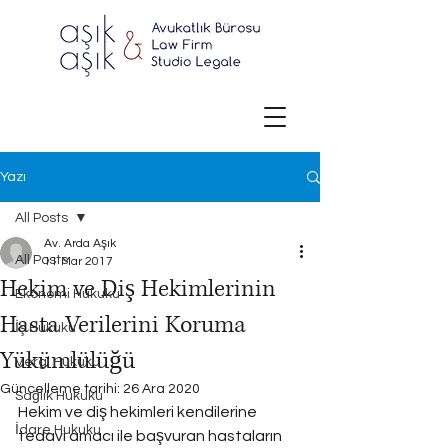
Yazı
All Posts
Av. Arda Aşık
All Posts
11 Mar 2017
Hekim ve Diş Hekimlerinin
Ekonomi Hukuku
Hasta Verilerini Koruma
İş Hukuku
Yükümlülüğü
Vergi Hukuku
Güncelleme tarihi:
26 Ara 2020
Sağlık Hukuku
Hekim ve diş hekimleri kendilerine 
İdare Hukuku
tedavi amacı ile başvuran hastaların 