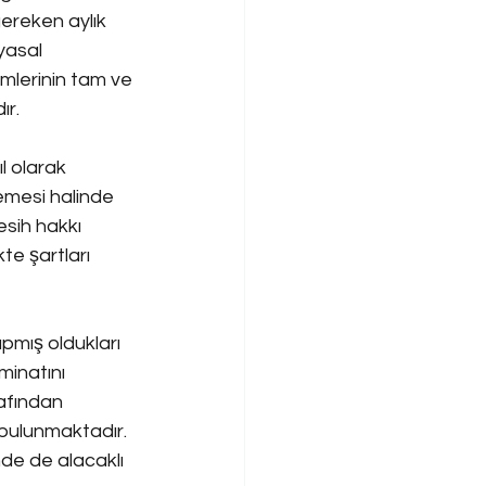
ereken aylık 
yasal 
imlerinin tam ve 
ır.
l olarak 
emesi halinde 
esih hakkı 
te şartları 
pmış oldukları 
minatını 
afından 
 bulunmaktadır. 
inde de alacaklı 