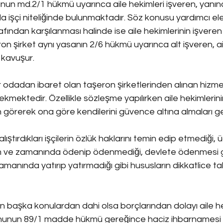
nun md.2/1 hükmü uyarınca aile hekimleri işveren, yanında 
a işçi niteliğinde bulunmaktadır. Söz konusu yardımcı ele
fından karşılanması halinde ise aile hekimlerinin işveren n
n şirket aynı yasanın 2/6 hükmü uyarınca alt işveren, ai
e kavuşur.
r odadan ibaret olan taşeron şirketlerinden alınan hizm
ekmektedir. Özellikle sözleşme yapılırken aile hekimlerini
görerek ona göre kendilerini güvence altına almaları g
lıştırdıkları işçilerin özlük haklarını temin edip etmediği, ü
am ve zamanında ödenip ödenmediği, devlete ödenmesi 
zamanında yatırıp yatırmadığı gibi hususların dikkatlice ta
in başka konulardan dahi olsa borçlarından dolayı aile h
anununun 89/1 madde hükmü gereğince haciz ihbarnamesi 