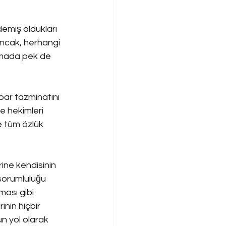
emiş oldukları 
Ancak, herhangi 
amada pek de 
hbar tazminatını 
e hekimleri 
e tüm özlük 
ine kendisinin 
 sorumluluğu 
ası gibi 
nin hiçbir 
un yol olarak 