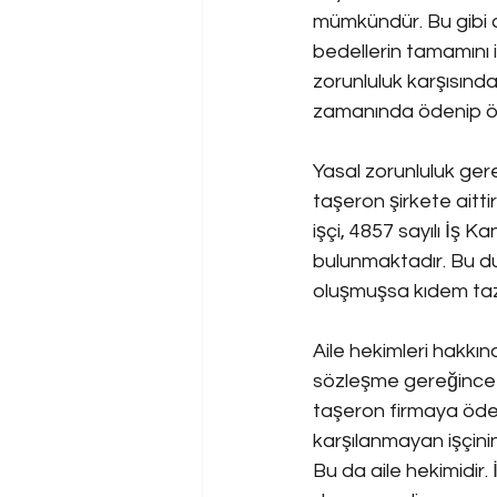
mümkündür. Bu gibi d
bedellerin tamamını 
zorunluluk karşısında
zamanında ödenip öd
Yasal zorunluluk ger
taşeron şirkete ait
işçi, 4857 sayılı İş 
bulunmaktadır. Bu dur
oluşmuşsa kıdem taz
Aile hekimleri hakkın
sözleşme gereğince ai
taşeron firmaya ödem
karşılanmayan işçini
Bu da aile hekimidir. 