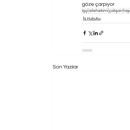
göze çarpıyor.
işçi
ailehekimi
çalışan
taş
İş Hukuku
Son Yazılar