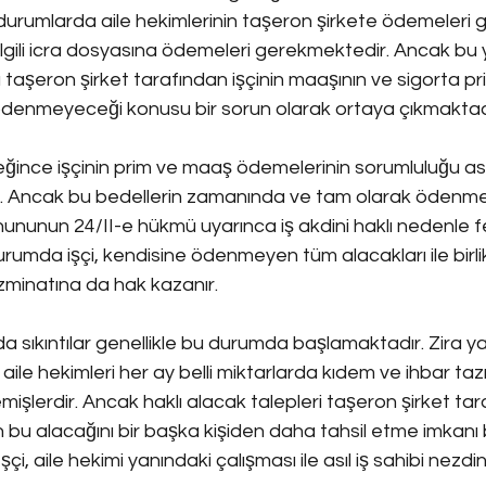
urumlarda aile hekimlerinin taşeron şirkete ödemeleri g
ilgili icra dosyasına ödemeleri gerekmektedir. Ancak bu 
 taşeron şirket tarafından işçinin maaşının ve sigorta pr
enmeyeceği konusu bir sorun olarak ortaya çıkmaktad
eğince işçinin prim ve maaş ödemelerinin sorumluluğu ası
tir. Ancak bu bedellerin zamanında ve tam olarak ödenm
Kanununun 24/II-e hükmü uyarınca iş akdini haklı nedenle f
umda işçi, kendisine ödenmeyen tüm alacakları ile birlik
minatına da hak kazanır.
da sıkıntılar genellikle bu durumda başlamaktadır. Zira ya
le hekimleri her ay belli miktarlarda kıdem ve ihbar taz
işlerdir. Ancak haklı alacak talepleri taşeron şirket tar
n bu alacağını bir başka kişiden daha tahsil etme imkanı
İşçi, aile hekimi yanındaki çalışması ile asıl iş sahibi nezd