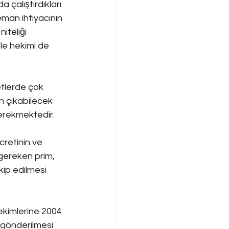
çalıştırdıkları 
man ihtiyacının 
iteliği 
le hekimi de 
etlerde çok 
n çıkabilecek 
erekmektedir.
cretinin ve 
gereken prim, 
kip edilmesi 
ekimlerine 2004 
gönderilmesi 