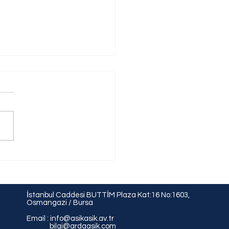
Sayılı Yasanın İş Hukuku’na
ri
İstanbul Caddesi BUTTİM Plaza Kat:16 No:1603,
Osmangazi / Bursa
Email :
info@asikasik.av.tr
bilgi@ardaasik.com