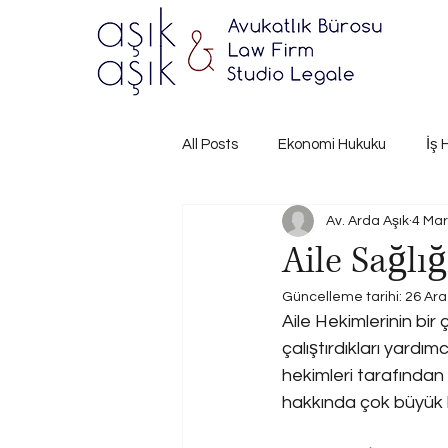
All Posts
Ekonomi Hukuku
İş 
Av. Arda Aşık
4 Mar
Aile Sağlı
Güncelleme tarihi:
26 Ara
Aile Hekimlerinin bir
çalıştırdıkları yardım
hekimleri tarafından ç
hakkında çok büyük b