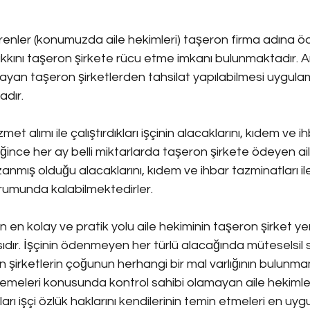
erenler (konumuzda aile hekimleri) taşeron firma adına öd
 hakkını taşeron şirkete rücu etme imkanı bulunmaktadır. 
nmayan taşeron şirketlerden tahsilat yapılabilmesi uygul
dır.
et alımı ile çalıştırdıkları işçinin alacaklarını, kıdem ve i
nce her ay belli miktarlarda taşeron şirkete ödeyen ail
zanmış olduğu alacaklarını, kıdem ve ihbar tazminatları il
rumunda kalabilmektedirler.
en kolay ve pratik yolu aile hekiminin taşeron şirket yer
asıdır. İşçinin ödenmeyen her türlü alacağında müteselsil
 şirketlerin çoğunun herhangi bir mal varlığının bulunmam
demeleri konusunda kontrol sahibi olamayan aile hekimleri
arı işçi özlük haklarını kendilerinin temin etmeleri en uyg