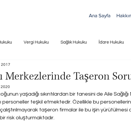
Ana Sayfa
Hakkı
Hukuku
Vergi Hukuku
Sağlık Hukuku
İdare Hukuku
 2017
ğı Merkezlerinde Taşeron Sor
 2020
 çoğunun yaşadığı sıkıntılardan bir tanesini de Aile Sağlığ
cı personeller teşkil etmektedir. Özellikle bu personellerin
alıştırılmayarak taşeron firmalar ile bu işin yürütülmesi a
ir risk oluşturmaktadır.