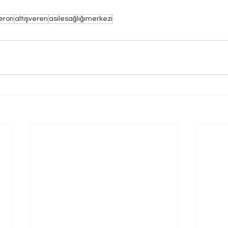
eron
altişveren
asilesağlığımerkezi