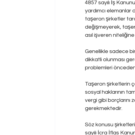
4857 sayılı İş Kanunu
yardımcı elemanlar d
taşeron şirketler tara
değişmeyerek, taşero
asıl işveren niteliğin
Genellikle sadece bi
dikkatli olunması ger
problemleri önceden 
Taşeron şirketlerin ça
sosyal haklarının t
vergi gibi borçlarını 
gerekmektedir.
Söz konusu şirketler
sayılı İcra İflas K