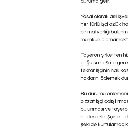
duruma gelir.
Yasal olarak asıl işv
her türlü işçi özlük
bir mal varlığı bulu
mümkün olamamakta
Taşeron şirketten hizm
çoğu sözleşme gereği
tekrar işçinin hak ka
haklarını ödemek du
Bu durumu önlemenin 
bizzat işçi çalıştırm
bulunması ve taşeron
nedenlerle işçinin ö
şekilde kurtulamadıkl