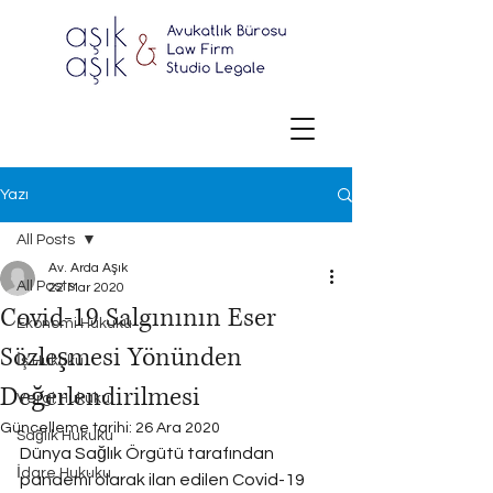
Yazı
All Posts
Av. Arda Aşık
All Posts
22 Mar 2020
Covid-19 Salgınının Eser
Ekonomi Hukuku
Sözleşmesi Yönünden
İş Hukuku
Değerlendirilmesi
Vergi Hukuku
Güncelleme tarihi:
26 Ara 2020
Sağlık Hukuku
Dünya Sağlık Örgütü tarafından 
İdare Hukuku
pandemi olarak ilan edilen Covid-19 