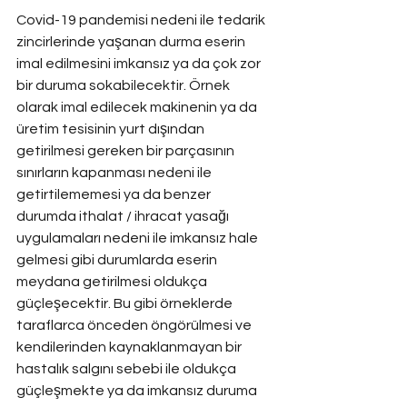
Covid-19 pandemisi nedeni ile tedarik 
zincirlerinde yaşanan durma eserin 
imal edilmesini imkansız ya da çok zor 
bir duruma sokabilecektir. Örnek 
olarak imal edilecek makinenin ya da 
üretim tesisinin yurt dışından 
getirilmesi gereken bir parçasının 
sınırların kapanması nedeni ile 
getirtilememesi ya da benzer 
durumda ithalat / ihracat yasağı 
uygulamaları nedeni ile imkansız hale 
gelmesi gibi durumlarda eserin 
meydana getirilmesi oldukça 
güçleşecektir. Bu gibi örneklerde 
taraflarca önceden öngörülmesi ve 
kendilerinden kaynaklanmayan bir 
hastalık salgını sebebi ile oldukça 
güçleşmekte ya da imkansız duruma 