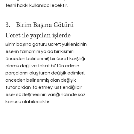
feshi hakkı kullanılabilecektir.
3.    Birim Başına Götürü 
Ücret ile yapılan işlerde
Birim başına götürü ücret; yüklenicinin 
eserin tamamını ya da bir kısmını 
önceden belirlenmiş bir ücret karşılığı 
olarak değil ve fakat bütün edimin 
parçalarını oluşturan değişik edimleri, 
önceden belirlenmiş olan değişik 
tutarlardan ifa etmeyi üstlendiği bir 
eser sözleşmesinin varlığı halinde söz 
konusu olabilecektir.
Birim fiyat, yüklenicinin iş görme 
faaliyeti sırasında yapacağı değişik iş 
kalemlerinden birinin daha önce 