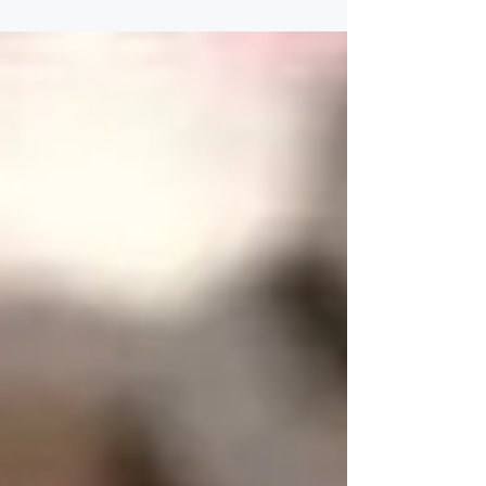
en...