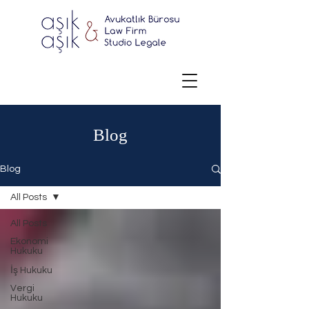
Blog
Blog
All Posts
All Posts
Ekonomi
Hukuku
İş Hukuku
Vergi
Hukuku